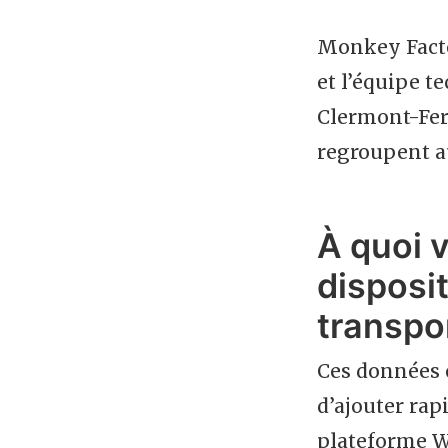
Monkey Facto
et l’équipe t
Clermont-Ferr
regroupent a
À quoi 
disposi
transpo
Ces données 
d’ajouter ra
plateforme We