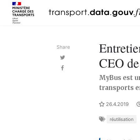
Entretie
Share
CEO de
MyBus est un
transports 
26.4.2019
réutilisation